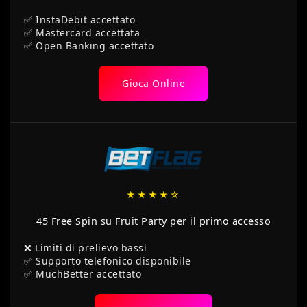
✅ InstaDebit accettato
✅ Mastercard accettata
✅ Open Banking accettato
Gioca Online
★★★★☆
Lightning Dice
Lucky Jet
45 Free Spin su Fruit Party per il primo accesso
❌ Limiti di prelievo bassi
✅ Supporto telefonico disponibile
✅ MuchBetter accettato