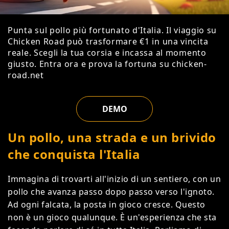
Punta sul pollo più fortunato d'Italia. Il viaggio su
Chicken Road può trasformare €1 in una vincita
reale. Scegli la tua corsia e incassa al momento
giusto. Entra ora e prova la fortuna su chicken-
road.net
DEMO
Un pollo, una strada e un brivido
che conquista l'Italia
Immagina di trovarti all'inizio di un sentiero, con un
pollo che avanza passo dopo passo verso l'ignoto.
Ad ogni falcata, la posta in gioco cresce. Questo
non è un gioco qualunque. È un'esperienza che sta