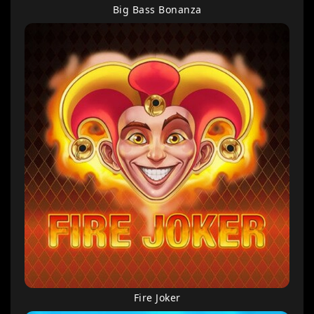
Big Bass Bonanza
Fire Joker