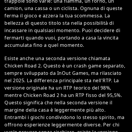
trappole sono varie: una fiamma, un forno, un
camion, una cassa o un ciclista. Ognuna di queste
ferma il gioco e azzera la tua scommessa. La
bellezza di questo titolo sta nella possibilità di
incassare in qualsiasi momento. Puoi decidere di
fermarti quando vuoi, portando a casa la vincita
accumulata fino a quel momento.
Esiste anche una seconda versione chiamata
Chicken Road 2. Questo è un crash game separato,
sempre sviluppato da InOut Games, ma rilasciato
nel 2025. La differenza principale sta nell'RTP. La
versione originale ha un RTP teorico del 98%,
mentre Chicken Road 2 ha un RTP fisso del 95,5%.
Questo significa che nella seconda versione il
margine della casa è leggermente più alto.
Entrambi i giochi condividono lo stesso spirito, ma
offrono esperienze leggermente diverse. Per chi