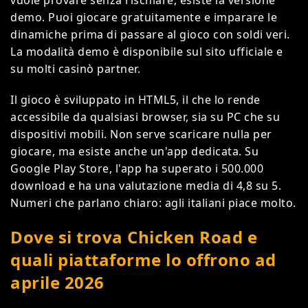
vuole provare senza rischiare, esiste la versione
demo. Puoi giocare gratuitamente e imparare le
dinamiche prima di passare al gioco con soldi veri.
La modalità demo è disponibile sul sito ufficiale e
su molti casinò partner.
Il gioco è sviluppato in HTML5, il che lo rende
accessibile da qualsiasi browser, sia su PC che su
dispositivi mobili. Non serve scaricare nulla per
giocare, ma esiste anche un'app dedicata. Su
Google Play Store, l'app ha superato i 500.000
download e ha una valutazione media di 4,8 su 5.
Numeri che parlano chiaro: agli italiani piace molto.
Dove si trova Chicken Road e
quali piattaforme lo offrono ad
aprile 2026