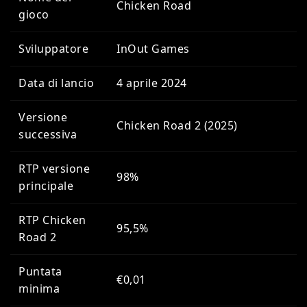
Chicken Road
gioco
Sviluppatore
InOut Games
Data di lancio
4 aprile 2024
Versione
Chicken Road 2 (2025)
successiva
RTP versione
98%
principale
RTP Chicken
95,5%
Road 2
Puntata
€0,01
minima