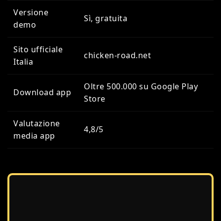
Versione
Sì, gratuita
demo
Sito ufficiale
chicken-road.net
Italia
Oltre 500.000 su Google Play
Download app
Store
Valutazione
4,8/5
media app