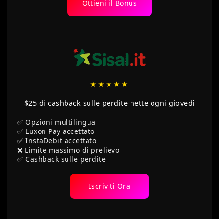
Ottieni il Bonus
★★★★★
$25 di cashback sulle perdite nette ogni giovedì
✅ Opzioni multilingua
✅ Luxon Pay accettato
Super Andar Bahar
Rocket Dice
✅ InstaDebit accettato
❌ Limite massimo di prelievo
✅ Cashback sulle perdite
Iscriviti Ora