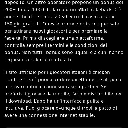
deposito. Un altro operatore propone un bonus del
200% fino a 1.000 dollari più un 5% di rakeback. C'è
anche chi offre fino a 2.050 euro di cashback più
150 giri gratuiti. Queste promozioni sono pensate
per attirare nuovi giocatori e per premiare la
fedeltà. Prima di scegliere una piattaforma,
controlla sempre i termini e le condizioni dei
bonus. Non tutti i bonus sono uguali e alcuni hanno
requisiti di sblocco molto alti.
Il sito ufficiale per i giocatori italiani è chicken-
road.net. Da lì puoi accedere direttamente al gioco
o trovare informazioni sui casinò partner. Se
preferisci giocare da mobile, l'app è disponibile per
il download. L'app ha un'interfaccia pulita e
intuitiva. Puoi giocare ovunque ti trovi, a patto di
avere una connessione internet stabile.