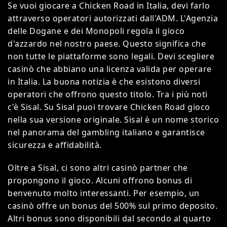
Se vuoi giocare a Chicken Road in Italia, devi farlo
attraverso operatori autorizzati dall'ADM. L'Agenzia
delle Dogane e dei Monopoli regola il gioco
d'azzardo nel nostro paese. Questo significa che
non tutte le piattaforme sono legali. Devi scegliere
casinò che abbiano una licenza valida per operare
in Italia. La buona notizia è che esistono diversi
operatori che offrono questo titolo. Tra i più noti
c'è Sisal. Su Sisal puoi trovare Chicken Road gioco
nella sua versione originale. Sisal è un nome storico
nel panorama del gambling italiano e garantisce
sicurezza e affidabilità.
Oltre a Sisal, ci sono altri casinò partner che
propongono il gioco. Alcuni offrono bonus di
benvenuto molto interessanti. Per esempio, un
casinò offre un bonus del 500% sul primo deposito.
Altri bonus sono disponibili dal secondo al quarto