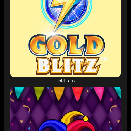
Gold Blitz